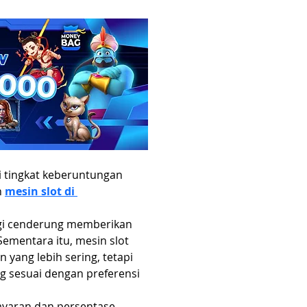
 tingkat keberuntungan 
 
mesin slot di 
nggi cenderung memberikan 
Sementara itu, mesin slot 
yang lebih sering, tetapi 
ng sesuai dengan preferensi 
ayaran dan persentase 