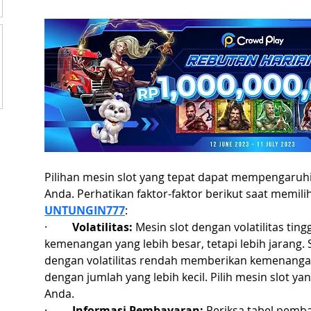
Pilihan mesin slot yang tepat dapat mempengaruhi
Anda. Perhatikan faktor-faktor berikut saat memilih
UNTUNGIN777
:
·         
Volatilitas:
 Mesin slot dengan volatilitas ti
kemenangan yang lebih besar, tetapi lebih jarang. 
dengan volatilitas rendah memberikan kemenangan 
dengan jumlah yang lebih kecil. Pilih mesin slot ya
Anda.
·         
Informasi Pembayaran:
 Periksa tabel pemb