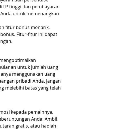
 RTP tinggi dan pembayaran 
 Anda untuk memenangkan 
an fitur bonus menarik, 
bonus. Fitur-fitur ini dapat 
angan.
 mengoptimalkan 
bulanan untuk jumlah uang 
 hanya menggunakan uang 
angan pribadi Anda. Jangan 
 melebihi batas yang telah 
osi kepada pemainnya. 
eberuntungan Anda. Ambil 
taran gratis, atau hadiah 