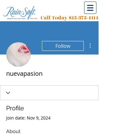
Call Today
815-375-4114
More actions
Follow
nuevapasion
Profile
Join date: Nov 9, 2024
About