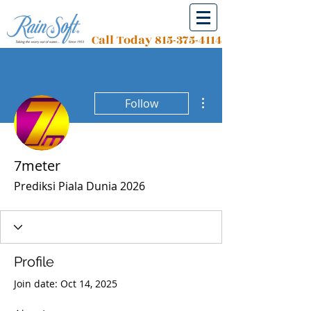
Call Today
815-375-4114
More actions
Follow
7meter
Prediksi Piala Dunia 2026
Profile
Join date: Oct 14, 2025